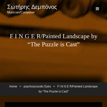
Σωτήρης Δεμπόνος
Musician/Composer
F I N G E R/Painted Landscape by
“The Puzzle is Cast”
Home
>
psychoacoustic Eyes
>
F I N G E R/Painted Landscape
by “The Puzzle is Cast”