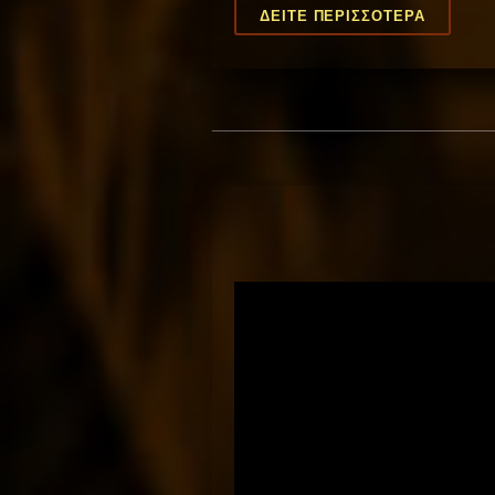
“THE
ΔΕΊΤΕ ΠΕΡΙΣΣΌΤΕΡΑ
LAUGHI
H
E
A
R
T”
BY
THE
PUZZLE
IS
CAST