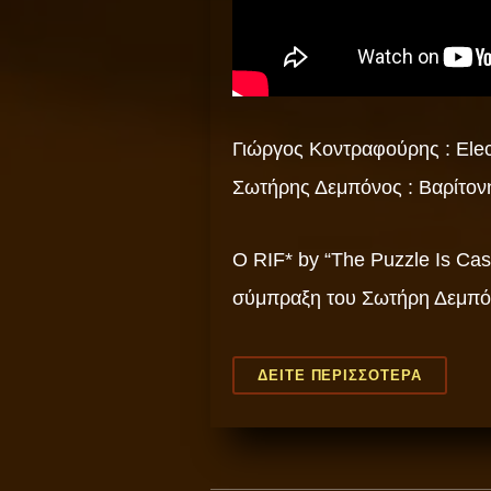
Γιώργος Κοντραφούρης : Elec
Σωτήρης Δεμπόνος : Βαρίτονη 
O RIF* by “The Puzzle Is Cas
σύμπραξη του Σωτήρη Δεμπό
O
ΔΕΊΤΕ ΠΕΡΙΣΣΌΤΕΡΑ
RIF*
BY
“THE
PUZZLE
IS