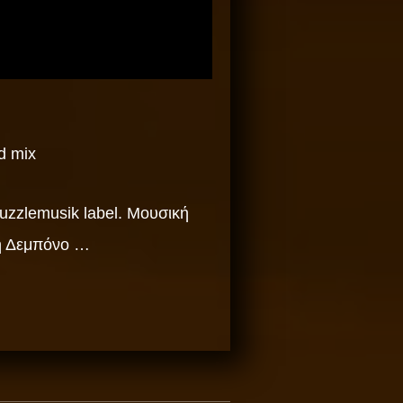
d mix
Puzzlemusik label. Μουσική
η Δεμπόνο …