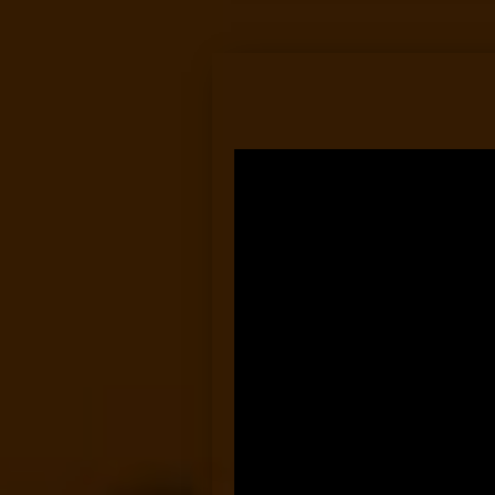
CAST”