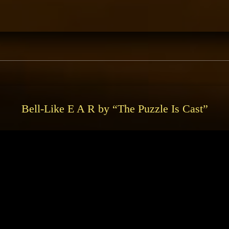
NG
Bell-Like E A R by “The Puzzle Is Cast”